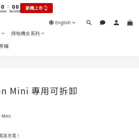
1
1
1
1
1
1
3
5
5
:
:
0
0
0
0
0
0
瘋搶折扣👆
新機上市 👆
2
4
4
utes
Seconds
Seconds
1
3
3
0
English
新機上市 👆
2
2
onds
1
1
0
掃地機全系列
:
0
0
瘋搶折扣👆
Seconds
專欄
ion Mini 專用可拆卸
 Mini
電器充電！