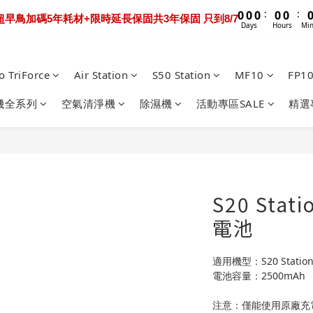
1
1
1
1
1
1
1
1
1
1
1
1
3
3
3
3
3
3
3
3
5
5
5
5
5
5
5
:
:
:
:
0
0
0
0
0
0
0
0
0
0
0
0
tation超早鳥加碼5年耗材+限時延長保固共3年保固 只到8/7
ltra Extreme 限時送超早鳥禮包+3年保固 只到8/9
2
2
2
2
2
2
2
2
4
4
4
4
4
4
4
Days
Days
Hours
Hours
Minutes
Min
1
1
1
1
1
1
1
1
3
3
3
3
3
3
3
:
:
:
0
0
0
0
0
0
0
0
0 Track 限時下殺優惠價！加碼送禮包只到8/7
2
2
2
2
2
2
2
Days
Hours
Minutes
Sec
1
1
1
1
1
1
1
o TriForce
Air Station
S50 Station
MF10
FP1
:
:
0
0
0
0
0
0
0
ltra Extreme 限時送超早鳥禮包+3年保固 只到8/9
Days
Hours
Minutes
機全系列
空氣清淨機
除濕機
活動專區SALE
精選
S20 Stat
電池
適用機型：S20 Station
電池容量：2500mAh
注意：僅能使用原廠充