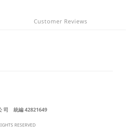
Customer Reviews
公 司 統編 42821649
.
RIGHTS RESERVED