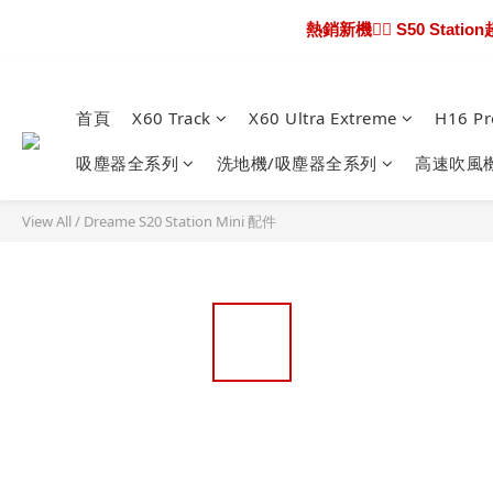
熱銷新機❤️‍🔥 S50 S
熱騰騰上市🎯 X60 U
新機超早鳥🔥 X6
首頁
X60 Track
X60 Ultra Extreme
H16 Pr
熱騰騰上市🎯 X60 U
吸塵器全系列
洗地機/吸塵器全系列
高速吹風
View All
/
Dreame S20 Station Mini 配件