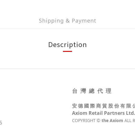
Shipping & Payment
Description
台 灣 總 代 理
安 德 國 際 商 貿 股 份 有 限 
Axiom Retail Partners Ltd
COPYRIGHT ©
the Axiom
ALL 
5