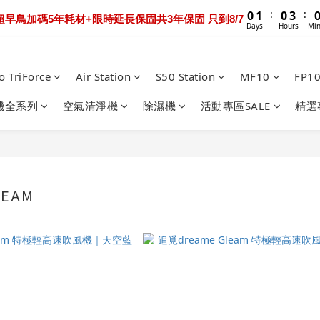
1
4
1
4
1
6
0
0
2
4
7
4
7
4
9
Days
Hours
Min
0
2
:
:
1
2
1
4
1
6
5
0
3
0
3
0
5
1
ltra Extreme 限時送超早鳥禮包+3年保固 只到8/9
3
6
3
6
3
8
1
Days
Hours
Minutes
:
:
:
0
1
0
3
0
5
4
2
2
4
0
0 Track 限時下殺優惠價！加碼送禮包只到8/7
2
5
2
5
2
7
0
Days
Hours
Minutes
Sec
0
2
4
3
1
1
3
1
4
1
4
1
6
1
3
2
0
0
2
:
:
0
3
0
3
0
5
ltra Extreme 限時送超早鳥禮包+3年保固 只到8/9
o TriForce
Air Station
S50 Station
MF10
FP1
0
2
1
1
Days
Hours
Minutes
2
2
4
1
0
0
1
1
3
機全系列
空氣清淨機
除濕機
活動專區SALE
精選
0
0
0
2
1
0
LEAM