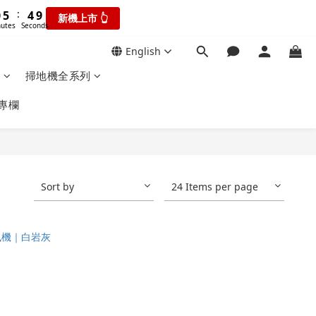
5
6
1
8
utes
Seconds
8
4
3
9
:
4
5
瘋搶折扣👆
0
7
7
3
2
Seconds
9
8
3
4
新機上市 👆
6
6
2
1
onds
8
7
2
3
5
English
5
1
0
7
6
1
2
9
:
4
4
瘋搶折扣👆
0
6
5
0
掃地機全系列
0
1
Seconds
8
3
3
5
4
0
7
2
2
專欄
4
3
6
1
1
3
2
5
0
0
2
1
4
1
0
3
0
2
Sort by
24 Items per page
1
0