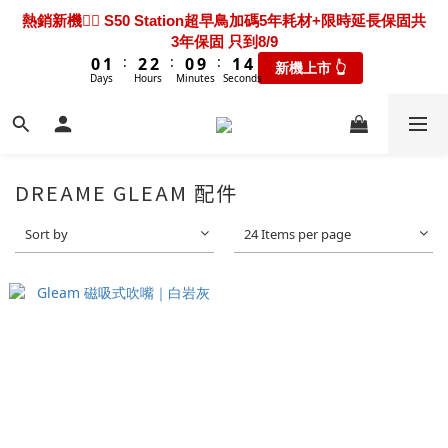
7
8
9
9
7
8
0
0
7
2
2
2
3
3
4
4
4
4
2
2
3
3
6
6
熱騰騰上市🎯 X60 Ultra Extreme 限時送超早鳥禮包+3年保固
熱銷新機❤️‍🔥 S50 Station超早鳥加碼5年耗材+限時延長保固共
6
7
8
8
6
7
6
1
1
1
2
2
3
3
3
3
1
1
2
2
5
5
3年保固 只到8/9
只到8/9
5
6
7
7
5
6
9
9
9
5
0
:
:
:
:
:
:
0
0
1
1
2
2
2
2
0
0
9
9
1
1
4
4
新機上市 👆
瘋搶折扣👆
4
5
6
6
4
5
8
8
9
8
9
4
Days
Days
Hours
Hours
Minutes
Minutes
Seconds
Seconds
0
0
1
1
1
1
8
8
0
0
3
3
3
4
5
5
3
4
7
7
8
9
9
7
8
3
0
0
0
0
7
7
2
2
2
3
4
4
2
3
6
新機超早鳥🔥 X60 Track 限時下殺優惠價！加碼送禮包只到
6
7
8
8
6
7
2
6
6
1
1
1
2
3
3
1
2
5
8/9
5
6
7
7
5
6
9
1
5
5
0
0
:
:
:
0
1
2
2
0
9
1
4
新機上市 👆
4
5
6
6
4
5
8
0
4
4
Days
Hours
Minutes
Seconds
0
1
1
8
0
3
3
4
5
5
3
4
7
DREAME GLEAM 配件
3
3
0
0
7
2
2
3
4
4
2
3
6
熱騰騰上市🎯 X60 Ultra Extreme 限時送超早鳥禮包+3年保固
2
2
6
1
1
2
3
3
1
2
5
只到8/9
Sort by
24 Items per page
1
1
5
0
:
:
:
0
1
2
2
0
9
1
4
瘋搶折扣👆
0
0
4
Days
Hours
Minutes
Seconds
0
1
1
8
0
3
3
0
0
7
2
2
6
1
1
5
0
0
4
3
2
1