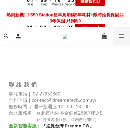
8
9
8
9
8
Days
Hours
Minutes
Seconds
0
8
0
2
4
2
3
2
3
2
5
7
3
4
3
4
3
6
8
熱騰騰上市🎯 X60 Ultra Extreme 限時送超早鳥禮包+3年保固
7
8
7
8
7
7
1
3
1
2
1
2
1
4
6
2
3
2
3
2
5
7
只到8/9
熱銷新機❤️‍🔥 S50 Station超早鳥加碼5年耗材+限時延長保固共
6
7
6
7
6
9
6
0
2
:
:
:
0
1
0
9
1
0
3
5
1
2
1
2
1
4
6
3年保固 只到8/9
瘋搶折扣👆
5
6
5
6
5
8
9
9
9
5
1
Days
Hours
Minutes
Seconds
0
8
0
2
4
:
:
:
0
1
0
9
1
0
3
5
新機上市 👆
4
5
4
5
4
7
9
8
9
8
9
8
4
0
Days
Hours
Minutes
Seconds
7
1
3
0
8
0
2
4
3
4
3
4
3
6
8
7
8
7
8
7
3
6
0
2
7
1
3
2
3
2
3
2
5
7
新機超早鳥🔥 X60 Track 限時下殺優惠價！加碼送禮包只到
6
7
6
7
6
9
2
5
1
6
0
2
1
2
1
2
1
4
6
8/9
5
6
5
6
5
8
1
4
0
5
1
:
:
:
0
1
0
9
1
0
3
5
新機上市 👆
4
5
4
5
4
7
9
0
3
4
0
Days
Hours
Minutes
Seconds
0
8
0
2
4
3
4
3
4
3
6
8
2
3
7
1
3
2
3
2
3
2
5
7
熱騰騰上市🎯 X60 Ultra Extreme 限時送超早鳥禮包+3年保固
1
2
6
0
2
1
2
1
2
1
4
6
只到8/9
0
1
5
1
:
:
:
0
1
0
9
1
0
3
5
瘋搶折扣👆
0
聯 絡 我 們
4
0
Days
Hours
Minutes
Seconds
0
8
0
2
4
3
7
1
3
客服電話 | 02
-
27952860
2
6
0
2
合作信箱 |
contact@dreametech.com.tw
1
5
1
服務時間
| 週一至週五 10 : 00 - 18 : 00
0
4
0
台北服務處 | 台北市內湖區金莊路
26號7樓之5
3
(不提供現場服務，請勿自行前往)
2
全新智能客服
|
「追覓台灣 Dreame TW」