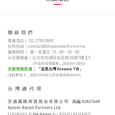
聯 絡 我 們
客服電話 | 02
-
27952860
合作信箱 |
contact@dreametech.com.tw
服務時間
| 週一至週五 10 : 00 - 18 : 00
台北服務處 | 台北市內湖區金莊路
26號7樓之5
(不提供現場服務，請勿自行前往)
全新智能客服
|
「追覓台灣 Dreame TW」
(⬆點擊加入，或於LINE加入好友搜尋@twdm)
台 灣 總 代 理
安 德 國 際 商 貿 股 份 有 限 公 司 統編 42821649
Axiom Retail Partners Ltd.
COPYRIGHT ©
the Axiom
ALL RIGHTS RESERVED