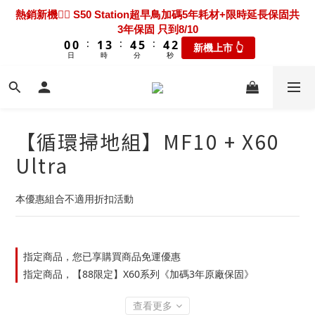
7
7
8
9
1
2
3
2
0
2
2
2
2
3
3
5
5
6
6
7
7
6
6
4
4
熱騰騰上市🎯 X60 Ultra Extreme 限時送超早鳥禮包+3年保固
熱銷新機❤️‍🔥 S50 Station超早鳥加碼5年耗材+限時延長保固共
6
6
7
9
8
0
1
2
1
1
1
1
1
2
2
4
4
5
5
6
6
5
5
3
3
3年保固 只到8/10
只到8/10
5
5
6
8
9
9
7
9
9
0
1
0
:
:
:
:
:
:
0
0
0
0
1
1
3
3
4
4
5
5
4
4
2
2
新機上市 👆
瘋搶折扣👆
4
4
5
7
8
9
8
6
8
8
9
0
日
日
時
時
分
分
秒
秒
0
0
2
2
3
3
4
4
3
3
1
1
3
3
4
6
7
8
7
5
7
7
8
9
1
1
2
2
3
3
2
2
0
0
2
2
3
5
6
7
6
4
新機超早鳥🔥 X60 Track 限時下殺優惠價！加碼送禮包只到
6
6
7
9
8
0
0
1
1
2
2
1
1
1
1
2
4
5
6
5
3
8/10
5
5
6
8
9
9
7
0
0
1
1
0
0
:
:
:
0
0
1
3
4
5
4
2
新機上市 👆
4
4
5
7
8
9
8
6
0
0
日
時
分
秒
0
2
3
4
3
1
3
3
4
6
7
8
7
5
【循環掃地組】MF10 + X60
1
2
3
2
0
2
2
3
5
6
7
6
4
熱騰騰上市🎯 X60 Ultra Extreme 限時送超早鳥禮包+3年保固
0
1
2
1
Ultra
1
1
2
4
5
6
5
3
只到8/10
0
1
0
:
:
:
0
0
1
3
4
5
4
2
瘋搶折扣👆
0
日
時
分
秒
0
2
3
4
3
1
本優惠組合不適用折扣活動
1
2
3
2
0
0
1
2
1
0
1
0
0
指定商品，您已享購買商品免運優惠
指定商品，【88限定】X60系列《加碼3年原廠保固》
查看更多