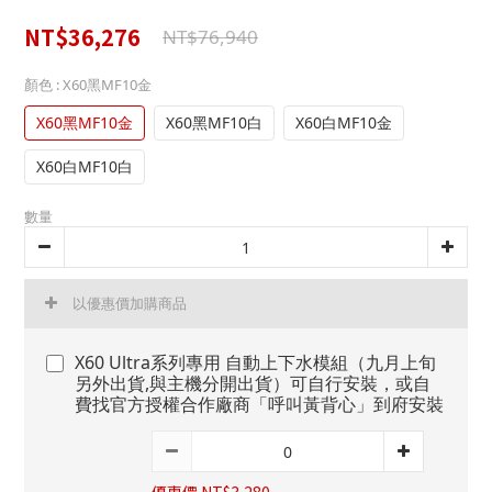
NT$36,276
NT$76,940
顏色
: X60黑MF10金
X60黑MF10金
X60黑MF10白
X60白MF10金
X60白MF10白
數量
以優惠價加購商品
X60 Ultra系列專用 自動上下水模組（九月上旬
另外出貨,與主機分開出貨）可自行安裝，或自
費找官方授權合作廠商「呼叫黃背心」到府安裝