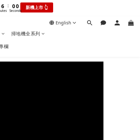
6
4
4
4
8
1
5
8
:
5
9
3
3
3
7
瘋搶折扣👆
9
新機上市 👆
Seconds
0
4
7
4
8
2
2
2
6
onds
8
3
6
3
7
1
1
1
5
English
7
2
:
5
9
2
6
瘋搶折扣👆
0
0
0
4
6
Seconds
1
0
掃地機全系列
4
8
1
5
3
5
0
3
7
0
4
2
4
專欄
2
6
3
1
3
1
5
2
0
2
0
4
1
1
3
0
0
2
1
0