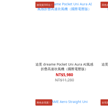
搶現貨300台！
四色
追覓 dreame Pocket Uni Aura AI風感
追覓 
折疊高速吹風機（國際電壓版）
NT$5,980
NT$11,280
兩色全現貨！
全現