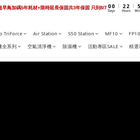
1
3
3
3
6
6
1
1
1
1
3
3
6
6
6
1
1
3
5
5
5
8
8
:
:
0
2
2
2
5
5
0
0
ltra Extreme 限時送超早鳥禮包+3年保固 只到8/9
:
:
:
0
0
2
2
5
5
5
Days
Hours
Minutes
0
0
0 Track 限時下殺優惠價！加碼送禮包只到8/7
2
4
4
4
7
7
1
1
1
4
4
Days
Hours
Minutes
Sec
1
1
4
4
4
1
3
3
3
6
6
0
0
0
3
3
0
0
3
3
3
:
:
0
2
2
2
5
5
2
2
ltra Extreme 限時送超早鳥禮包+3年保固 只到8/9
2
2
2
Days
Hours
Minutes
o TriForce
Air Station
S50 Station
MF10
FP1
1
1
1
4
4
1
1
1
1
1
0
0
0
3
3
0
0
0
0
0
機全系列
空氣清淨機
除濕機
活動專區SALE
精選
2
2
1
1
0
0