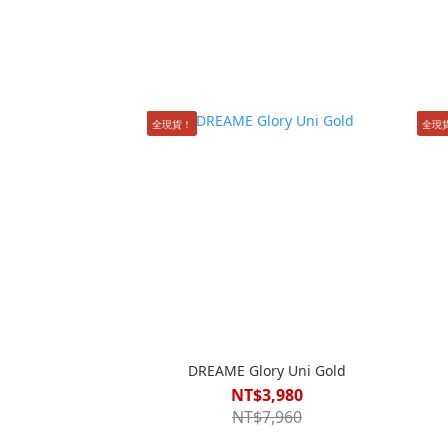
全現貨！
全現
DREAME Glory Uni Gold
NT$3,980
NT$7,960