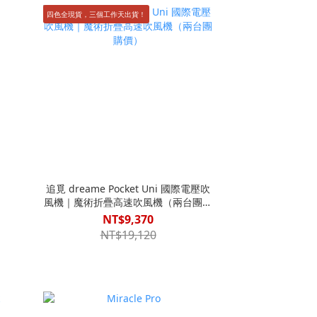
四色全現貨，三個工作天出貨！
追覓 dreame Pocket Uni 國際電壓吹
風機｜魔術折疊高速吹風機（兩台團購
價）
NT$9,370
NT$19,120