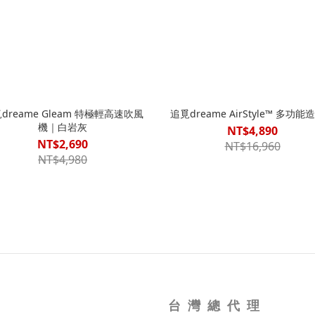
dreame Gleam 特極輕高速吹風
追覓dreame AirStyle™ 多功能
機｜白岩灰
NT$4,890
NT$2,690
NT$16,960
NT$4,980
台 灣 總 代 理