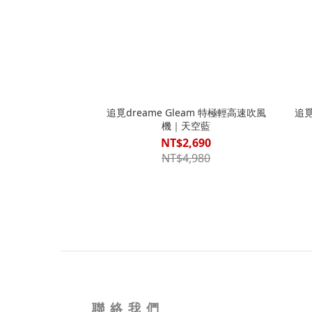
追覓dreame Gleam 特極輕高速吹風
追覓
機｜天空藍
NT$2,690
NT$4,980
聯 絡 我 們