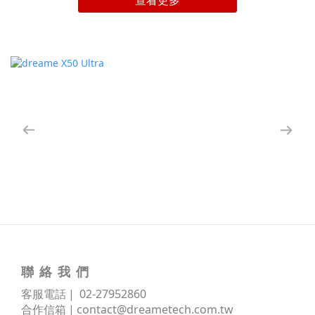
查看更多
（四）定期清潔與保持乾燥（五）減少室內濕氣來源四、除濕機使
用方法：5 步驟教你打造乾爽居家步驟 1：除濕機放在通風處步驟
2：關閉門窗步驟 3：搭配風扇或循環扇使用步驟 4：清理水箱與濾
網步驟 5：控制運轉與通風五、濕度常見問題：解答防潮、防霉的 5
大迷思Q1：室內越乾越好嗎？收藏品濕度該如何控制？Q2：除濕只
需要針對臥室或浴室嗎？Q3：只靠除濕機就能防霉嗎？Q4：開除濕
機時人可以待在裡面嗎？Q5：一個家會需要買幾台除濕機？六、除
濕機推薦：高效防霉的首選，讓追覓守護你的乾爽居家 一、濕度多
少會發霉？解析台灣潮濕氣候與發霉原因室內濕度超過 60%
RH（Relative Humidity，相對濕度) 就容易發霉，尤其 65% RH 以
上黴菌會快速繁殖。台灣屬於潮濕的亞熱帶與熱帶氣候，全年平均
濕度約 70%～80% RH，尤其梅雨季和夏季更加悶熱潮濕。當室內
濕氣過重時，不僅容易讓人感到黏膩不適，也會增加衣物、家具和
牆面發霉的機率。高濕環境也可能成為過敏誘因。 若家中成員經常
皮膚搔癢、起疹，或早上起床容易打噴嚏、流鼻涕、鼻塞，除了檢
聯 絡 我 們
查灰塵與寢具清潔，也要留意室內是否長期偏潮。濕氣會讓過敏原
客服電話 | 02
-
27952860
更容易累積，進而影響呼吸道與皮膚狀態。毛小孩同樣需要乾爽的
合作信箱 |
contact@dreametech.com.tw