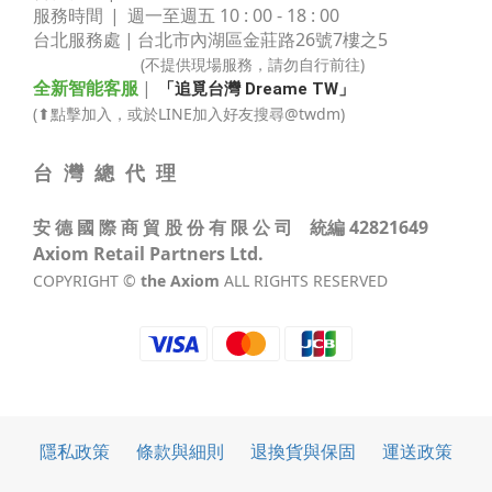
生活環境。 狗狗、貓咪若長時間待在悶濕空間，皮膚屏障容易受影
服務時間
| 週一至週五 10 : 00 - 18 : 00
響，可能出現搔癢、掉毛、紅疹或反覆舔咬等狀況；長毛或皮膚敏
台北服務處 | 台北市內湖區金莊路
26號7樓之5
感的毛孩更容易有異味與皮膚問題，因此居家除濕不只是在保護環
(不提供現場服務，請勿自行前往)
境，也是在照顧家人與寵物健康。想知道濕度多少容易發霉，首先
全新智能客服
|
「追覓台灣 Dreame TW」
要了解「臨界濕度（Critical Humidity）」的概念。「臨界濕度
(⬆點擊加入，或於LINE加入好友搜尋@twdm)
（Critical Humidity）」是材料科學中吸濕性物質的潮解門檻專有
名詞，套用到黴菌生長並給出通用定義並不精確。黴菌生長關聯的
台 灣 總 代 理
是相對濕度與水活性，不是材料潮解的臨界濕度。居家環境之所以
容易發霉，通常與以下幾個因素有關：濕度過高：牆面、家具和衣
安 德 國 際 商 貿 股 份 有 限 公 司 統編 42821649
物容易受潮，增加黴菌滋生機會。通風不良：濕氣無法排出，容易
Axiom Retail Partners Ltd.
在角落或密閉空間累積。溫度適宜：20～30°C 是黴菌偏好的生長溫
COPYRIGHT ©
the Axiom
ALL RIGHTS RESERVED
度。潮濕物品堆放過久：未乾透的衣物、紙箱或棉被容易孳生黴
菌。 從濕度數值來看：60% RH：接近發霉臨界點，塵蟎開始活
躍，黴菌也逐漸具備生長條件。65% RH 以上：黴菌進入快速繁殖
期，發霉風險明顯提高。80% RH 以上：牆角、衣物及家具容易出
現肉眼可見的霉斑。 由此可見，想避免牆面、家具或衣物發霉，除
了定期清潔之外，控制室內濕度也是不可或缺的一環。二、室內濕
隱私政策
條款與細則
退換貨與保固
運送政策
度多少最好？各房間理想濕度與居家舒適指南許多人會好奇室內濕