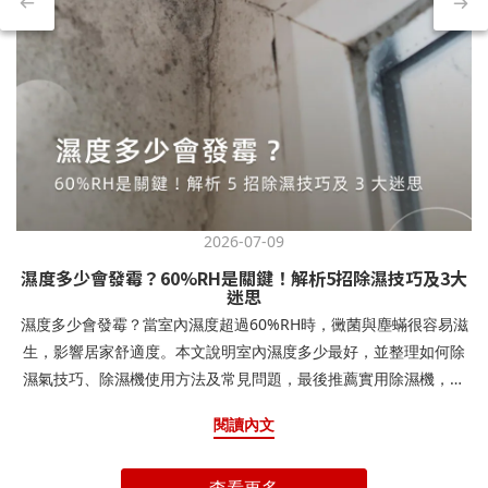
2026-07-09
濕度多少會發霉？60%RH是關鍵！解析5招除濕技巧及3大
迷思
濕度多少會發霉？當室內濕度超過60%RH時，黴菌與塵蟎很容易滋
生，影響居家舒適度。本文說明室內濕度多少最好，並整理如何除
濕氣技巧、除濕機使用方法及常見問題，最後推薦實用除濕機，幫
助你打造乾爽環境！目錄：一、濕度多少會發霉？解析台灣潮濕氣
閱讀內文
候與發霉原因二、室內濕度多少最好？各房間理想濕度與居家舒適
指南三、如何除濕氣？5 招居家防霉必學方法，輕鬆維持乾爽舒適
（一）使用除濕機（二）保持通風（三）使用除濕劑與防霉產品