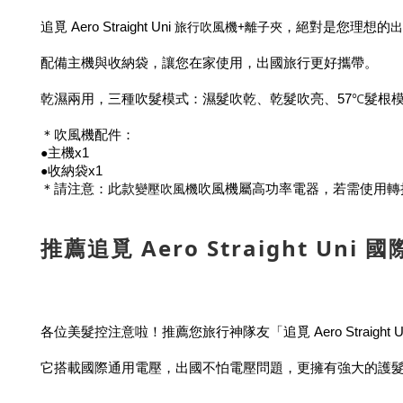
旅行吹風機+離子夾
出
追覓 Aero Straight Uni
，絕對是您理想的
配備主機與收納袋
，讓您在家使用，出國旅行更好攜帶。
℃
乾濕兩用，三種吹髮模式：濕髮吹乾、乾髮吹亮、57
髮根
＊吹風機配件：
●
主機x1
●
收納袋x1
變壓吹風機
＊請注意：此款
吹風機屬高功率電器，若需使用轉接
推薦追覓 Aero Straight U
各位美髮控注意啦！推薦您旅行神隊友「追覓 Aero Straig
它搭載國際通用電壓，出國不怕電壓問題，更擁有強大的護