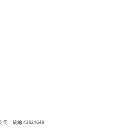
公 司 統編 42821649
.