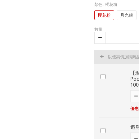
顏色
: 櫻花粉
櫻花粉
月光銀
數量
以優惠價加購商
【現
Po
10
優惠價
追覓