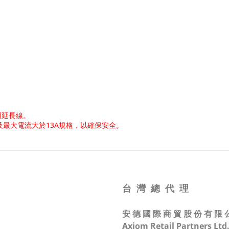
用延長線。
及最大電流大於13A規格，以確保安全。
台 灣 總 代 理
安 德 國 際 商 貿 股 份 有 限 
Axiom Retail Partners Ltd