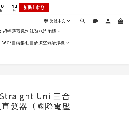
3
1
5
3
5
3
5
2
0
9
7
:
:
2
0
4
2
4
2
瘋搶折扣👆
新機上市 👆
4
1
8
6
分
秒
秒
1
3
1
3
1
3
0
7
5
0
2
0
2
0
2
繁體中文
新機上市 👆
6
4
1
1
秒
1
5
3
iForce 超輕薄蒸氣泡沫熱水洗地機
0
0
0
:
4
2
瘋搶折扣👆
秒
3
1
10 360°自滾集毛自清潔空氣清淨機
2
0
1
0
立即購買
Straight Uni 三合
髮直髮器（國際電壓