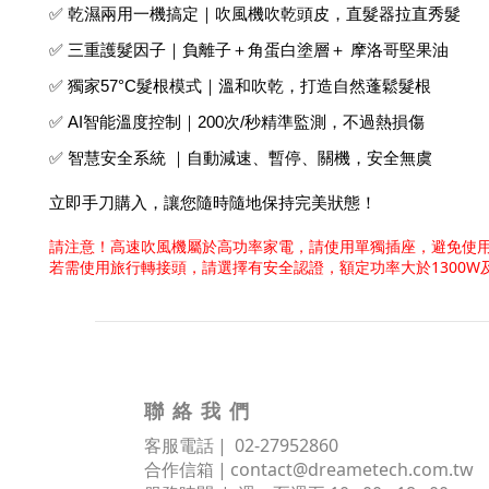
✅ 乾濕兩用一機搞定｜吹風機吹乾頭皮，直髮器拉直秀髮
✅ 三重護髮因子｜負離子＋角蛋白塗層＋ 摩洛哥堅果油
✅ 獨家57°C髮根模式｜溫和吹乾，打造自然蓬鬆髮根
✅ AI智能溫度控制｜200次/秒精準監測，不過熱損傷
✅ 智慧安全系統 ｜自動減速、暫停、關機，安全無虞
立即手刀購入，讓您隨時隨地保持完美狀態！
請注意！
高速吹風機屬於高功率家電，請使用單獨插座，避免使
若需使用旅行轉接頭，請選擇有安全認證，額定功率大於1300W
聯 絡 我 們
客服電話 | 02
-
27952860
合作信箱 |
contact@dreametech.com.tw