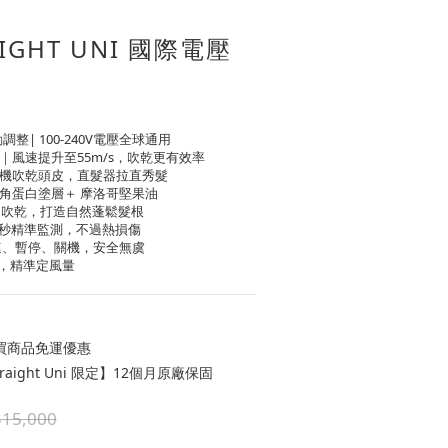
AIGHT UNI 國際電壓
動調整| 100-240V電壓全球通用
風速提升至55m/s，吹乾更有效率
機吹乾頭皮，直髮器拉直秀髮
角蛋白塗層＋ 摩洛哥堅果油
和吹乾，打造自然蓬鬆髮根
次/秒精準監測，不過熱損傷
速、暫停、關機，安全無虞
控，精準定風量
買商品免運優惠
raight Uni 限定】12個月原廠保固
15,000