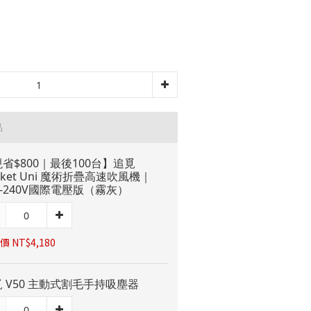
品
省$800｜最後100台】追覓
cket Uni 魔術折疊高速吹風機｜
0-240V國際電壓版（霧灰）
 NT$4,180
 V50 主動式割毛手持吸塵器