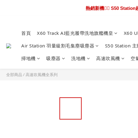
熱銷新機❤️‍🔥 S50 S
熱騰騰上市🎯 X60 U
新機超早鳥🔥 X6
首頁
X60 Track AI藍光履帶洗地旗艦機皇
X60 
熱騰騰上市🎯 X60 U
Air Station 羽量級割毛集塵吸塵器
S50 Stati
掃地機
吸塵器
洗地機
高速吹風機
空
全部商品
/
高速吹風機全系列