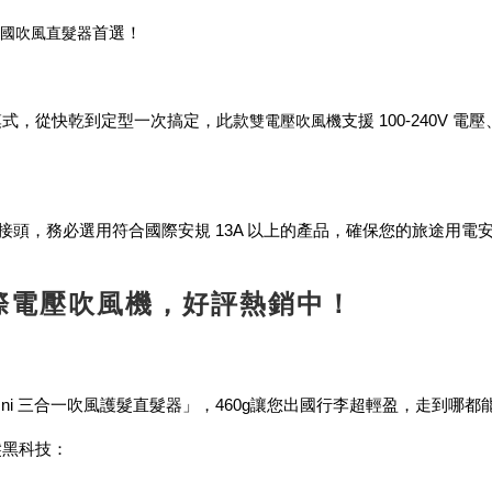
國吹風直髮器
首
選！
雙電壓吹風機
模式，從快乾到定型一次搞定，此款
支
援 100-240V
頭，務必選用符合國際安規 13A 以上的產品，確保您的旅途用電
ni 國際電壓吹風機，好評熱銷中！
ht Uni 三合一吹風護髮直髮器」，460g讓您出國行李超輕盈，走到哪
髮黑科技：