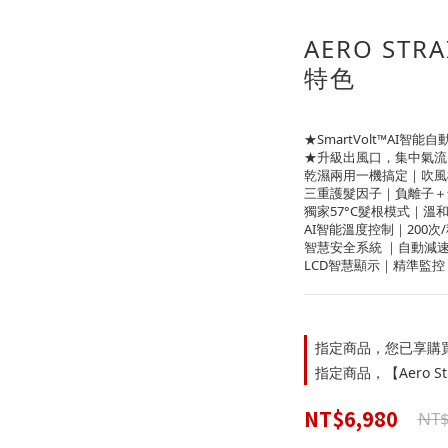
AERO STR
特色
★SmartVolt™AI智能自
★升級出風口，集中氣流｜
乾濕兩用一機搞定｜吹風
三重護髮因子｜負離子＋
獨家57°C髮根模式｜溫
AI智能溫度控制｜200
智慧安全系統 ｜自動減
LCD智慧顯示｜精準監
指定商品，您已享購
指定商品，【Aero St
NT$6,980
NT$