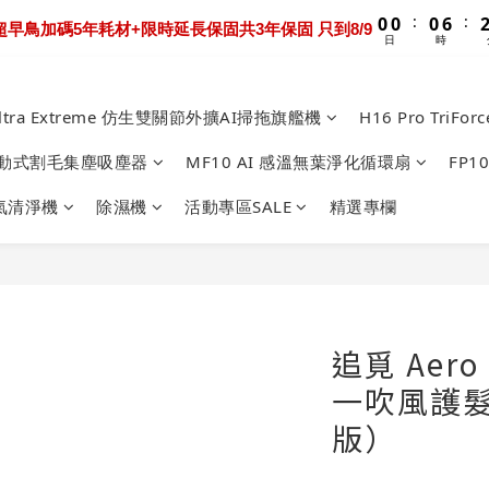
1
1
1
1
1
7
1
7
3
1
3
3
3
9
5
3
7
4
0
5
5
5
7
5
:
:
:
:
0
0
0
0
0
6
0
6
2
0
tation超早鳥加碼5年耗材+限時延長保固共3年保固 只到8/9
ltra Extreme 限時送超早鳥禮包+3年保固 只到8/9
2
2
2
8
4
2
6
3
4
4
4
6
4
日
日
時
時
分
5
5
1
1
1
1
7
3
1
5
2
3
3
3
9
5
3
4
4
0
:
:
:
0
0
0
6
2
0
4
1
0 Track 限時下殺優惠價！加碼送禮包只到8/9
2
2
2
8
4
2
3
3
日
時
分
5
1
3
0
1
1
1
7
3
1
Ultra Extreme 仿生雙關節外擴AI掃拖旗艦機
H16 Pro Tr
2
2
4
0
2
:
:
0
0
0
6
2
0
1
1
ltra Extreme 限時送超早鳥禮包+3年保固 只到8/9
3
1
日
時
分
5
1
on 主動式割毛集塵吸塵器
MF10 AI 感溫無葉淨化循環扇
FP
0
0
2
0
4
0
1
氣清淨機
除濕機
活動專區SALE
精選專欄
3
0
2
1
0
追覓 Aero 
一吹風護
版）