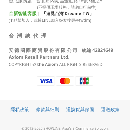
台北服務處 | 台北市內湖區金莊路
26號7樓之5
0
2
(不提供現場服務，請勿自行前往)
1
全新智能客服
|
「追覓台灣 Dreame TW」
0
(⬆點擊加入，或於LINE加入好友搜尋@twdm)
台 灣 總 代 理
安 德 國 際 商 貿 股 份 有 限 公 司 統編 42821649
Axiom Retail Partners Ltd.
COPYRIGHT ©
the Axiom
ALL RIGHTS RESERVED
隱私政策
條款與細則
退換貨與保固
運送政策
© 2013-2025 SHOPLINE. Asia's E-Commerce Solution.