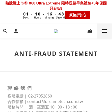
2
3
3
2
3
8
6
熱騰騰上市🎯 X60 Ultra Extreme 限時送超早鳥禮包+3年保固
6
7
7
6
7
2
3
3
2
3
8
6
熱騰騰上市🎯 X60 Ultra Extreme 限時送超早鳥禮包+3年保固
1
2
2
1
2
7
5
9
只到8/9
5
6
6
5
6
9
9
9
1
2
2
1
2
7
5
9
只到8/9
:
:
:
0
1
1
0
1
6
4
8
瘋搶折扣👆
4
5
5
4
5
8
8
9
9
8
9
:
:
:
0
1
1
0
1
6
4
8
Days
Hours
Minutes
Seconds
瘋搶折扣👆
0
0
0
5
3
7
3
4
4
3
4
9
7
Days
Hours
Minutes
Seconds
7
8
8
7
8
0
0
0
5
3
7
4
2
6
2
3
3
2
3
8
6
熱銷新機❤️‍🔥 S50 Station超早鳥加碼5年耗材+限時延長保固共
6
7
7
6
7
4
2
6
3
1
5
1
2
2
1
2
7
5
9
3年保固 只到8/9
5
6
6
5
6
9
3
1
5
9
9
2
0
4
:
:
:
0
1
1
0
1
6
4
8
新機上市 👆
4
5
5
4
5
8
2
0
4
8
9
9
8
9
1
3
Days
Hours
Minutes
Seconds
0
0
0
5
3
7
3
4
4
3
4
9
7
1
3
7
8
8
7
8
0
2
4
2
6
2
3
3
2
3
8
6
0
2
新機超早鳥🔥 X60 Track 限時下殺優惠價！加碼送禮包只到
6
7
7
6
7
1
ANTI-FRAUD STATEMENT
3
1
5
1
2
2
1
2
7
5
9
8/9
1
5
6
6
5
6
9
0
2
0
4
:
:
:
0
1
1
0
1
6
4
8
0
新機上市 👆
4
5
5
4
5
8
1
3
Days
Hours
Minutes
Seconds
0
0
0
5
3
7
3
4
4
3
4
9
7
0
2
4
2
6
2
3
3
2
3
8
6
熱騰騰上市🎯 X60 Ultra Extreme 限時送超早鳥禮包+3年保固
1
3
1
5
1
2
2
1
2
7
5
9
只到8/9
0
2
0
4
:
:
:
0
1
1
0
1
6
4
8
瘋搶折扣👆
1
3
Days
Hours
Minutes
Seconds
聯 絡 我 們
0
0
0
5
3
7
0
2
4
2
6
客服電話 | 02
-
27952860
1
3
1
5
合作信箱 |
contact@dreametech.com.tw
0
2
0
4
服務時間
| 週一至週五 10 : 00 - 18 : 00
1
3