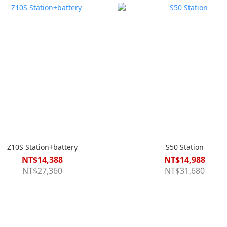
Z10S Station+battery
S50 Station
NT$14,388
NT$14,988
NT$27,360
NT$31,680