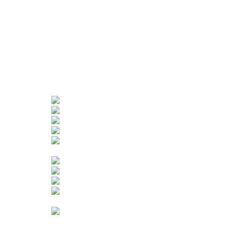
Image Title
Image Title
Image Title
Image Title
Image Title
還在用沒有自動集塵的吸塵器嗎
如何挑選吸塵器？
放回基座自動集塵
angle-Cut™主動式割毛技術
綠光顯塵設計
追覓主動式割毛集塵吸塵器
全機抗敏集塵不過敏
自動斷髮不纏毛
主動割毛技術
S50領先領先科技6大革新