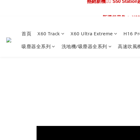
熱騰騰上市🎯 X60 U
新機超早鳥🔥 X6
熱騰騰上市🎯 X60 U
首頁
X60 Track
X60 Ultra Extreme
H16 Pr
吸塵器全系列
洗地機/吸塵器全系列
高速吹風