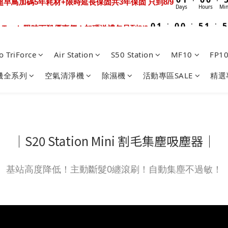
1
2
1
2
1
1
1
1
6
2
6
2
6
1
3
4
3
3
8
4
:
:
:
:
:
0
1
0
1
0
0
0
0
5
1
5
1
5
0
ltra Extreme 限時送超早鳥禮包+3年保固 只到8/9
0 Track 限時下殺優惠價！加碼送禮包只到8/9
2
3
2
2
7
3
Days
Days
Hours
Hours
Minutes
Minutes
Sec
0
0
4
0
4
0
4
1
2
1
1
6
2
3
3
3
:
:
0
1
0
0
5
1
ltra Extreme 限時送超早鳥禮包+3年保固 只到8/9
2
2
2
Days
Hours
Minutes
0
4
0
o TriForce
Air Station
S50 Station
MF10
FP1
1
1
1
3
0
0
0
2
機全系列
空氣清淨機
除濕機
活動專區SALE
精選
1
0
｜S20 Station Mini 割毛集塵吸塵器｜
基站高度降低！主動斷髮0纏滾刷！自動集塵不過敏！