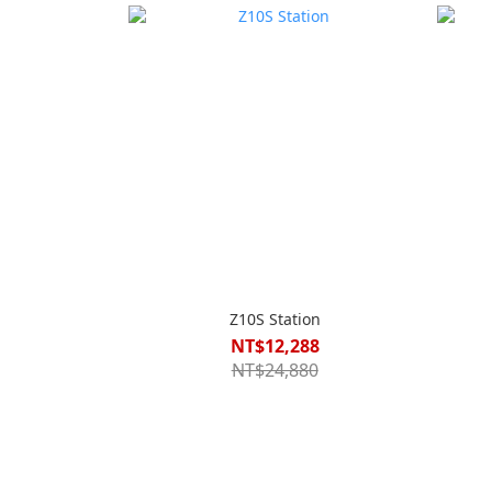
Z10S Station
NT$12,288
NT$24,880
Image Title