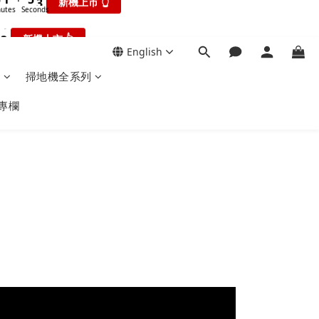
4
6
4
1
8
6
3
3
1
:
3
5
3
新機上市 👆
瘋搶折扣👆
0
7
5
2
2
0
onds
Seconds
2
4
2
6
4
1
1
1
3
1
:
5
3
English
瘋搶折扣👆
0
0
0
2
0
Seconds
4
2
0
掃地機全系列
1
3
1
0
2
0
專欄
1
0