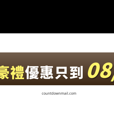
08
豪禮
優惠只到