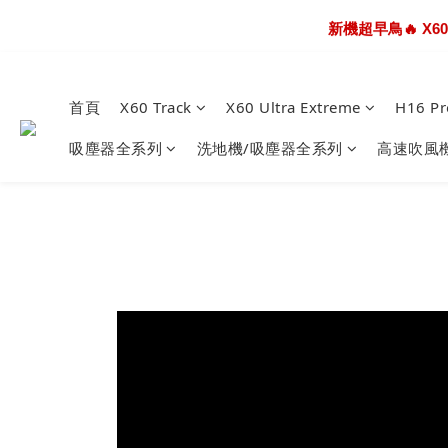
熱騰騰上市🎯 X60 U
新機超早鳥🔥 X6
熱騰騰上市🎯 X60 U
首頁
X60 Track
X60 Ultra Extreme
H16 Pr
吸塵器全系列
洗地機/吸塵器全系列
高速吹風