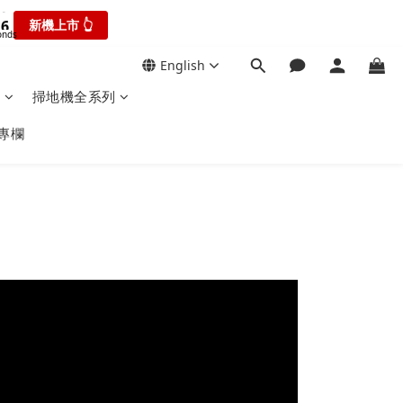
2
2
9
4
4
3
6
6
:
1
1
新機上市 👆
瘋搶折扣👆
8
3
3
2
onds
Seconds
5
5
0
0
7
2
2
1
4
4
6
:
1
English
1
瘋搶折扣👆
0
3
3
Seconds
5
0
0
2
2
0
掃地機全系列
4
1
1
3
專欄
0
0
2
1
0