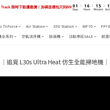
1
2
1
2
2
7
2
7
2
6
2
6
2
2
1
3
4
4
9
4
8
4
:
:
:
:
:
0
1
0
1
1
6
1
6
1
5
1
5
1
1
0
ltra Extreme 限時送超早鳥禮包+3年保固 只到8/9
0 Track 限時下殺優惠價！加碼送禮包只到8/9
2
3
3
8
3
7
3
Days
Days
Hours
Hours
Minutes
Minutes
Sec
0
0
0
5
0
5
0
4
0
4
0
0
1
2
2
7
2
6
2
4
4
3
3
:
:
0
1
1
6
1
5
1
ltra Extreme 限時送超早鳥禮包+3年保固 只到8/9
3
3
2
2
Days
Hours
Minutes
0
0
5
0
4
0
o TriForce
Air Station
S50 Station
MF10
FP1
2
2
1
1
4
3
1
1
0
0
3
2
機全系列
空氣清淨機
除濕機
活動專區SALE
精選
0
0
2
1
1
0
0
｜追覓 L30s Ultra Heat 仿生全能掃地機｜