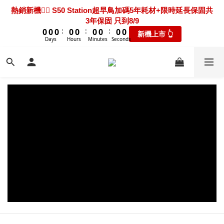
7
7
7
7
7
7
7
7
7
2
2
2
2
2
2
2
2
2
2
2
2
2
2
2
2
2
2
熱騰騰上市🎯 X60 Ultra Extreme 限時送超早鳥禮包+3年保固
熱銷新機❤️‍🔥 S50 Station超早鳥加碼5年耗材+限時延長保固共
6
6
6
6
6
6
6
6
6
1
1
1
1
1
1
1
1
1
1
1
1
1
1
1
1
1
1
3年保固 只到8/9
只到8/9
5
5
5
5
5
5
5
5
5
9
9
9
9
9
9
9
9
9
:
:
:
:
:
:
0
0
0
0
0
0
0
0
0
0
0
0
0
0
0
0
0
0
新機上市 👆
瘋搶折扣👆
4
4
4
4
4
4
4
4
4
8
8
8
8
8
8
8
8
8
Days
Days
Hours
Hours
Minutes
Minutes
Seconds
Seconds
3
3
3
3
3
3
3
3
3
7
7
7
7
7
7
7
7
7
2
2
2
2
2
2
2
2
2
新機超早鳥🔥 X60 Track 限時下殺優惠價！加碼送禮包只到
6
6
6
6
6
6
6
6
6
1
1
1
1
1
1
1
1
1
8/9
5
5
5
5
5
5
5
5
5
:
:
:
0
0
0
0
0
0
0
0
0
新機上市 👆
4
4
4
4
4
4
4
4
4
Days
Hours
Minutes
Seconds
3
3
3
3
3
3
3
3
3
2
2
2
2
2
2
2
2
2
熱騰騰上市🎯 X60 Ultra Extreme 限時送超早鳥禮包+3年保固
1
1
1
1
1
1
1
1
1
只到8/9
:
:
:
0
0
0
0
0
0
0
0
0
瘋搶折扣👆
Days
Hours
Minutes
Seconds