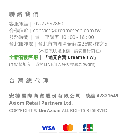
聯 絡 我 們
客服電話 | 02
-
27952860
合作信箱 |
contact@dreametech.com.tw
服務時間
| 週一至週五 10 : 00 - 18 : 00
台北服務處 | 台北市內湖區金莊路
26號7樓之5
(不提供現場服務，請勿自行前往)
全新智能客服
|
「追覓台灣 Dreame TW」
(⬆點擊加入，或於LINE加入好友搜尋@twdm)
台 灣 總 代 理
安 德 國 際 商 貿 股 份 有 限 公 司 統編 42821649
Axiom Retail Partners Ltd.
COPYRIGHT ©
the Axiom
ALL RIGHTS RESERVED