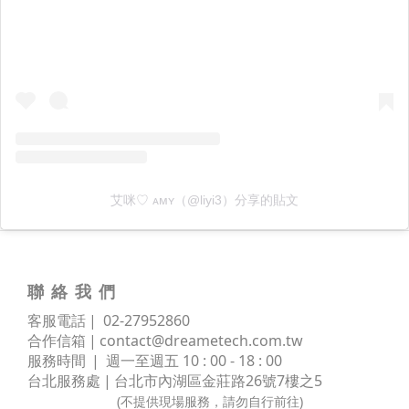
艾咪♡ ᴀᴍʏ（@liyi3）分享的貼文
聯 絡 我 們
客服電話 | 02
-
27952860
合作信箱 |
contact@dreametech.com.tw
服務時間
| 週一至週五 10 : 00 - 18 : 00
台北服務處 | 台北市內湖區金莊路
26號7樓之5
(不提供現場服務，請勿自行前往)