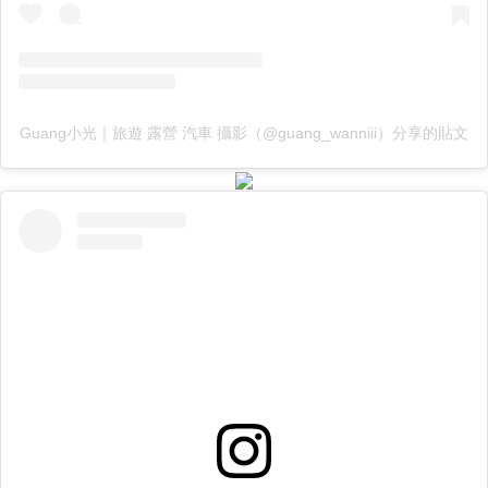
Guang小光｜旅遊 露營 汽車 攝影（@guang_wanniii）分享的貼文