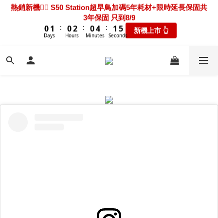
1
2
1
3
1
5
2
6
3年保固 只到8/9
5
6
5
7
5
9
6
9
9
9
2
3
2
4
2
6
3
7
0
1
熱騰騰上市🎯 X60 Ultra Extreme 限時送超早鳥禮包+3年保固
:
:
:
0
1
0
2
0
4
1
5
新機上市 👆
4
5
4
6
4
8
5
9
8
9
8
8
9
1
2
1
3
1
5
2
6
0
只到8/9
Days
Hours
Minutes
Seconds
0
1
3
0
4
3
4
3
5
3
7
4
8
7
8
7
9
7
8
:
:
:
0
1
0
2
0
4
1
5
瘋搶折扣👆
0
2
3
2
3
2
4
2
6
3
7
新機超早鳥🔥 X60 Track 限時下殺優惠價！加碼送禮包只到
Days
Hours
Minutes
Seconds
6
7
6
8
6
7
0
1
3
0
4
1
2
1
2
1
3
1
5
2
6
8/9
5
6
5
7
5
9
6
0
2
3
0
1
:
:
:
0
1
0
2
0
4
1
5
新機上市 👆
4
5
4
6
4
8
5
9
1
2
0
Days
Hours
Minutes
Seconds
0
1
3
0
4
3
4
3
5
3
7
4
8
0
1
0
2
3
2
3
2
4
2
6
3
7
0
熱騰騰上市🎯 X60 Ultra Extreme 限時送超早鳥禮包+3年保固
1
2
1
2
1
3
1
5
2
6
只到8/9
0
1
:
:
:
0
1
0
2
0
4
1
5
瘋搶折扣👆
0
Days
Hours
Minutes
Seconds
0
1
3
0
4
0
2
3
1
2
0
1
0