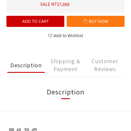
SALE NT$7,888
ADD TO CART
BUY NOW
Add to Wishlist
Shipping &
Customer
Description
Payment
Reviews
Description
聯 絡 我 們