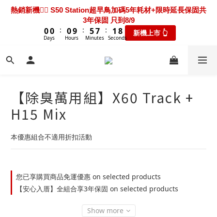
7
7
7
8
7
3
5
6
2
2
2
2
2
2
7
7
9
9
3
3
熱騰騰上市🎯 X60 Ultra Extreme 限時送超早鳥禮包+3年保固
熱銷新機❤️‍🔥 S50 Station超早鳥加碼5年耗材+限時延長保固共
6
6
6
7
6
2
4
5
1
1
1
1
1
1
6
6
8
8
2
2
9
9
3年保固 只到8/9
只到8/9
5
5
5
6
9
9
9
5
1
3
4
:
:
:
:
:
:
0
0
0
0
0
0
9
9
5
5
7
7
1
1
8
8
新機上市 👆
瘋搶折扣👆
4
4
4
9
5
8
8
8
9
4
0
2
3
Days
Days
Hours
Hours
Minutes
Minutes
Seconds
Seconds
8
8
4
4
6
6
0
0
7
7
3
3
3
8
4
7
7
7
8
3
1
2
7
7
3
3
5
5
6
6
2
2
2
7
9
3
新機超早鳥🔥 X60 Track 限時下殺優惠價！加碼送禮包只到
6
6
6
7
2
0
1
6
6
2
2
4
4
5
5
1
1
1
6
8
2
9
8/9
5
5
5
6
1
0
5
5
1
1
3
3
4
4
:
:
:
0
0
0
9
5
7
1
8
新機上市 👆
4
4
4
9
5
0
4
4
0
0
2
2
3
3
Days
Hours
Minutes
Seconds
8
4
6
0
7
3
3
3
8
4
【除臭萬用組】X60 Track +
3
3
1
1
2
2
7
3
5
6
2
2
2
7
9
3
熱騰騰上市🎯 X60 Ultra Extreme 限時送超早鳥禮包+3年保固
2
2
0
0
1
1
6
2
4
5
H15 Mix
1
1
1
6
8
2
9
只到8/9
1
1
0
0
5
1
3
4
:
:
:
0
0
0
9
5
7
1
8
瘋搶折扣👆
0
0
4
0
2
3
Days
Hours
Minutes
Seconds
8
4
6
0
7
本優惠組合不適用折扣活動
3
1
2
7
3
5
6
2
0
1
6
2
4
5
1
0
5
1
3
4
0
4
0
2
3
您已享購買商品免運優惠 on selected products
3
1
2
【安心入厝】全組合享3年保固 on selected products
2
0
1
1
0
Show more