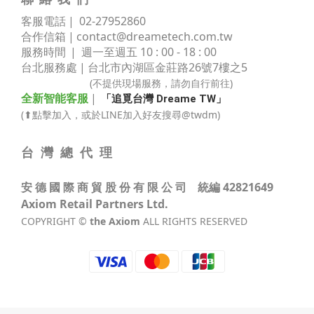
客服電話 | 02
-
27952860
合作信箱 |
contact@dreametech.com.tw
服務時間
| 週一至週五 10 : 00 - 18 : 00
台北服務處 | 台北市內湖區金莊路
26號7樓之5
(不提供現場服務，請勿自行前往)
全新智能客服
|
「追覓台灣 Dreame TW」
(⬆點擊加入，或於LINE加入好友搜尋@twdm)
台 灣 總 代 理
安 德 國 際 商 貿 股 份 有 限 公 司 統編 42821649
Axiom Retail Partners Ltd.
COPYRIGHT ©
the Axiom
ALL RIGHTS RESERVED