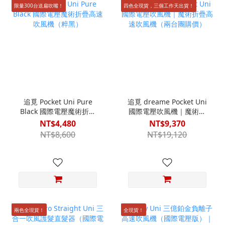
限量300台送扁吹嘴！
四色全現貨，三個工作天出貨！
追覓 Pocket Uni Pure
追覓 dreame Pocket Uni
Black 國際電壓魔術折疊
國際電壓吹風機｜魔術折
高速吹風機（粹黑）
疊高速吹風機（兩台團購
NT$4,480
NT$9,370
價）
NT$8,600
NT$19,120
兩色全現貨！
全現貨！