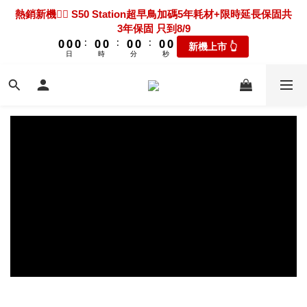
7
7
7
7
7
7
7
7
7
2
2
2
2
2
2
2
2
2
2
2
2
2
2
2
2
2
2
熱騰騰上市🎯 X60 Ultra Extreme 限時送超早鳥禮包+3年保固
熱銷新機❤️‍🔥 S50 Station超早鳥加碼5年耗材+限時延長保固共
6
6
6
6
6
6
6
6
6
1
1
1
1
1
1
1
1
1
1
1
1
1
1
1
1
1
1
3年保固 只到8/9
只到8/9
5
5
5
5
5
5
5
5
5
9
9
9
9
9
9
9
9
9
:
:
:
:
:
:
0
0
0
0
0
0
0
0
0
0
0
0
0
0
0
0
0
0
新機上市 👆
瘋搶折扣👆
4
4
4
4
4
4
4
4
4
8
8
8
8
8
8
8
8
8
日
日
時
時
分
分
秒
秒
3
3
3
3
3
3
3
3
3
7
7
7
7
7
7
7
7
7
2
2
2
2
2
2
2
2
2
新機超早鳥🔥 X60 Track 限時下殺優惠價！加碼送禮包只到
6
6
6
6
6
6
6
6
6
1
1
1
1
1
1
1
1
1
8/9
5
5
5
5
5
5
5
5
5
:
:
:
0
0
0
0
0
0
0
0
0
新機上市 👆
4
4
4
4
4
4
4
4
4
日
時
分
秒
3
3
3
3
3
3
3
3
3
2
2
2
2
2
2
2
2
2
熱騰騰上市🎯 X60 Ultra Extreme 限時送超早鳥禮包+3年保固
1
1
1
1
1
1
1
1
1
只到8/9
:
:
:
0
0
0
0
0
0
0
0
0
瘋搶折扣👆
日
時
分
秒