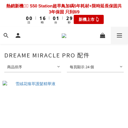
7
7
8
7
8
9
4
0
7
2
2
2
2
3
3
8
8
2
2
3
3
4
4
熱騰騰上市🎯 X60 Ultra Extreme 限時送超早鳥禮包+3年保固
熱銷新機❤️‍🔥 S50 Station超早鳥加碼5年耗材+限時延長保固共
6
6
7
6
7
8
3
6
1
1
1
1
2
2
7
7
1
1
2
2
3
3
3年保固 只到8/9
只到8/9
5
5
6
5
6
7
9
9
9
2
5
:
:
:
:
:
:
0
0
0
0
1
1
6
6
0
0
1
1
2
2
9
9
新機上市 👆
瘋搶折扣👆
4
4
5
4
5
6
8
8
9
8
9
1
4
日
日
時
時
分
分
秒
秒
0
0
5
5
0
0
1
1
8
8
3
3
4
9
3
4
5
7
7
8
7
8
9
0
3
4
4
0
0
7
7
2
2
3
8
2
3
4
新機超早鳥🔥 X60 Track 限時下殺優惠價！加碼送禮包只到
6
6
7
6
7
8
2
3
3
6
6
1
1
2
7
1
2
3
8/9
5
5
6
5
6
7
1
2
2
5
5
:
:
:
0
0
1
6
0
1
2
9
新機上市 👆
4
4
5
4
5
6
0
1
1
4
4
日
時
分
秒
0
5
0
1
8
3
3
4
9
3
4
5
DREAME MIRACLE PRO 配件
0
0
3
3
4
0
7
2
2
3
8
2
3
4
熱騰騰上市🎯 X60 Ultra Extreme 限時送超早鳥禮包+3年保固
2
2
3
6
1
1
2
7
1
2
3
只到8/9
商品排序
每頁顯示 24 個
1
1
2
5
:
:
:
0
0
1
6
0
1
2
9
瘋搶折扣👆
0
0
1
4
日
時
分
秒
0
5
0
1
8
0
3
4
0
7
2
3
6
1
2
5
0
1
4
0
3
2
1