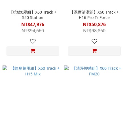
【抗敏0塵組】X60 Track +
【深度清潔組】X60 Track +
S50 Station
H16 Pro TriForce
NT$47,976
NT$50,876
NT$94,660
NT$98,860