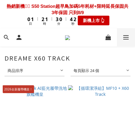
7
8
9
8
7
9
0
1
2
0
2
2
3
3
4
4
3
3
5
5
2
2
6
6
4
4
熱騰騰上市🎯 X60 Ultra Extreme 限時送超早鳥禮包+3年保固
熱銷新機❤️‍🔥 S50 Station超早鳥加碼5年耗材+限時延長保固共
6
7
8
7
9
6
8
0
1
1
1
2
2
3
3
2
2
4
4
1
1
5
5
3
3
3年保固 只到8/9
只到8/9
5
6
7
6
8
5
9
7
9
9
0
:
:
:
:
:
:
0
0
1
1
2
2
1
1
3
3
0
0
4
4
2
2
新機上市 👆
瘋搶折扣👆
4
5
6
5
7
4
8
6
8
9
9
8
日
日
時
時
分
分
秒
秒
0
0
1
1
0
0
2
2
3
3
1
1
3
4
5
4
6
3
7
5
7
8
9
8
7
9
0
0
1
1
2
2
0
0
2
3
4
3
5
2
6
4
新機超早鳥🔥 X60 Track 限時下殺優惠價！加碼送禮包只到
6
7
8
7
9
6
8
0
0
1
1
1
2
3
2
4
1
5
3
8/9
5
6
7
6
8
5
9
7
0
0
:
:
:
0
1
2
1
3
0
4
2
新機上市 👆
4
5
6
5
7
4
8
6
日
時
分
秒
0
1
0
2
3
1
3
4
5
4
6
3
7
5
DREAME X60 TRACK
0
1
2
0
2
3
4
3
5
2
6
4
熱騰騰上市🎯 X60 Ultra Extreme 限時送超早鳥禮包+3年保固
0
1
1
2
3
2
4
1
5
3
只到8/9
商品排序
每頁顯示 24 個
0
:
:
:
0
1
2
1
3
0
4
2
瘋搶折扣👆
日
時
分
秒
0
1
0
2
3
1
0
1
2
0
2026全新履帶機皇！
0
1
0