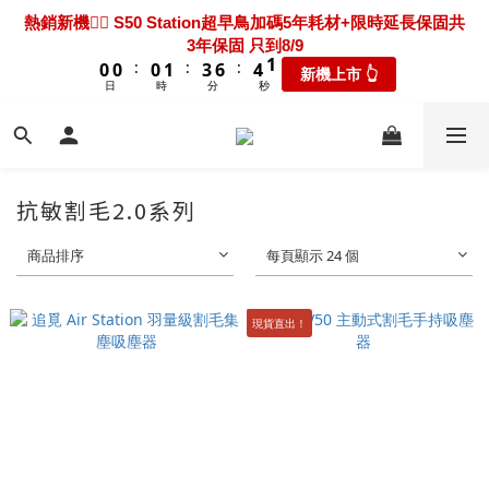
7
7
7
8
7
1
4
2
2
2
2
2
2
2
3
3
5
5
8
8
6
6
2
2
熱騰騰上市🎯 X60 Ultra Extreme 限時送超早鳥禮包+3年保固
熱銷新機❤️‍🔥 S50 Station超早鳥加碼5年耗材+限時延長保固共
6
6
6
7
9
6
0
3
1
1
1
1
1
1
1
2
2
4
4
7
7
5
5
1
1
3年保固 只到8/9
只到8/9
5
5
5
6
8
9
5
9
9
9
9
2
0
:
:
:
:
:
:
0
0
0
0
0
0
1
1
3
3
6
6
4
4
0
0
新機上市 👆
瘋搶折扣👆
4
4
4
5
7
8
4
8
8
8
9
8
1
日
日
時
時
分
分
秒
秒
0
0
2
2
5
5
3
3
3
3
3
4
6
9
7
3
7
7
7
8
7
0
1
1
4
4
2
2
2
2
2
3
5
8
6
2
新機超早鳥🔥 X60 Track 限時下殺優惠價！加碼送禮包只到
6
6
6
7
9
6
0
0
3
3
1
1
1
1
1
2
4
7
5
1
8/9
5
5
5
6
8
9
5
2
2
0
0
:
:
:
0
0
0
1
3
6
4
0
新機上市 👆
4
4
4
5
7
8
4
1
1
日
時
分
秒
0
2
5
3
3
3
3
4
6
9
7
3
抗敏割毛2.0系列
0
0
1
4
2
2
2
2
3
5
8
6
2
熱騰騰上市🎯 X60 Ultra Extreme 限時送超早鳥禮包+3年保固
0
3
1
1
1
1
2
4
7
5
1
只到8/9
商品排序
每頁顯示 24 個
2
0
:
:
:
0
0
0
1
3
6
4
0
瘋搶折扣👆
1
日
時
分
秒
0
2
5
3
0
1
4
2
現貨直出！
0
3
1
2
0
1
0