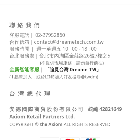
聯 絡 我 們
客服電話 | 02
-
27952860
合作信箱 |
contact@dreametech.com.tw
服務時間
| 週一至週五 10 : 00 - 18 : 00
台北服務處 | 台北市內湖區金莊路
26號7樓之5
(不提供現場服務，請勿自行前往)
全新智能客服
|
「追覓台灣 Dreame TW」
(⬆點擊加入，或於LINE加入好友搜尋@twdm)
台 灣 總 代 理
安 德 國 際 商 貿 股 份 有 限 公 司 統編 42821649
Axiom Retail Partners Ltd.
COPYRIGHT ©
the Axiom
ALL RIGHTS RESERVED