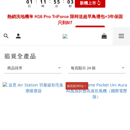
5
5
7
8
8
8
7
9
3
3
0
2
2
3
3
3
3
3
3
7
7
7
7
2
2
熱銷新機❤️‍🔥 S50 Station超早鳥加碼5年耗材+限時延長保固共
熱銷洗地機🎯 H16 Pro TriForce 限時送超早鳥禮包+3年保固
4
4
6
7
7
7
6
8
2
2
1
1
2
2
2
2
2
2
6
6
6
6
1
1
3年保固 只到8/7
只到8/7
3
3
5
6
6
6
5
7
1
1
:
:
:
:
:
:
0
0
1
1
1
1
1
1
5
5
5
5
0
0
新機上市 👆
瘋搶折扣👆
2
2
4
5
5
5
9
9
4
6
0
0
日
日
時
時
分
分
秒
秒
0
0
0
0
0
0
4
4
4
4
1
1
3
4
4
4
8
8
3
5
3
3
3
3
0
0
2
3
3
3
7
7
2
熱銷新機❤️‍🔥 S50 Station超早鳥加碼5年耗材+限時延長保固共
4
2
2
2
2
1
2
2
2
6
6
1
3年保固 只到8/7
3
1
1
1
1
:
:
:
0
1
1
1
5
5
0
新機上市 👆
2
0
0
0
0
日
時
分
秒
0
0
0
4
4
1
追覓全產品
3
3
0
2
2
商品排序
每頁顯示 24 個
1
1
0
0
搶現貨300台！